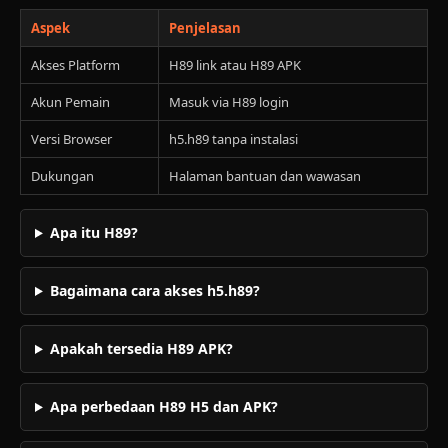
Aspek
Penjelasan
Akses Platform
H89 link atau H89 APK
Akun Pemain
Masuk via H89 login
Versi Browser
h5.h89 tanpa instalasi
Dukungan
Halaman bantuan dan wawasan
Apa itu H89?
Bagaimana cara akses h5.h89?
Apakah tersedia H89 APK?
Apa perbedaan H89 H5 dan APK?